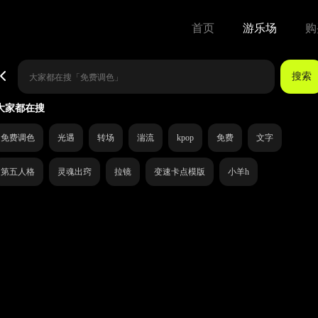
首页
游乐场
购
搜索
大家都在搜
免费调色
光遇
转场
湍流
kpop
免费
文字
第五人格
灵魂出窍
拉镜
变速卡点模版
小羊h