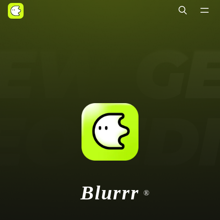
Blurrr
®