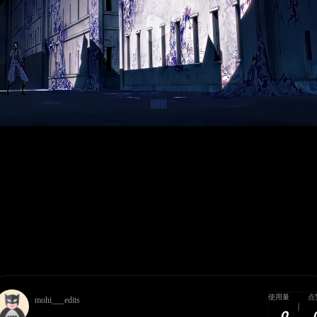
使用量
点
mohi___edits
0