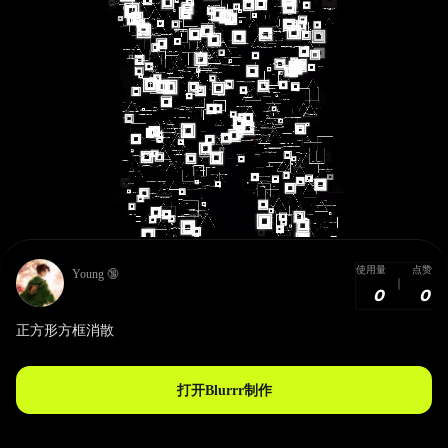
使用量
点赞
Young 🔞
0
0
正方形方框消散
打开Blurrr制作