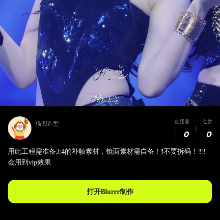
使用量
点赞
猫凹造型
0
0
用此工程需准备3:4的补帧素材，镜面素材需自备！❗️不要拆码！‼️‼️
会用到vip效果
打开Blurrr制作