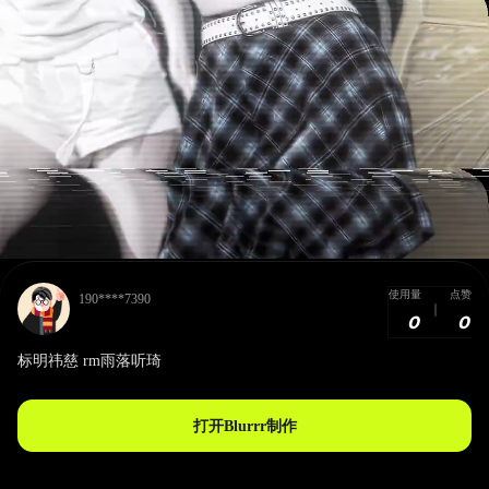
使用量
点赞
190****7390
0
0
标明祎慈 rm雨落听琦
打开Blurrr制作