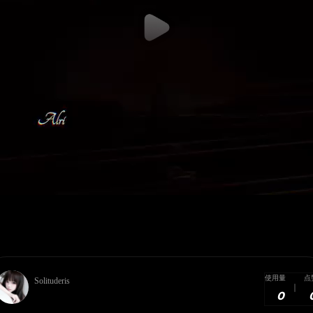
使用量
点
Solituderis
0