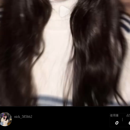
使用量
点
nick_585bb2
0